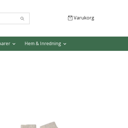
Varukorg
oarer
Hem & Inredning