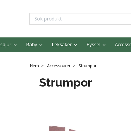
sdjur
Baby
Leksaker
Pyssel
Access
Hem
Accessoarer
Strumpor
Strumpor