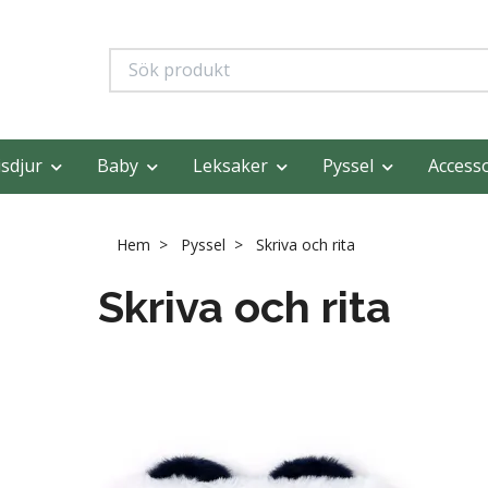
sdjur
Baby
Leksaker
Pyssel
Access
Hem
Pyssel
Skriva och rita
Skriva och rita