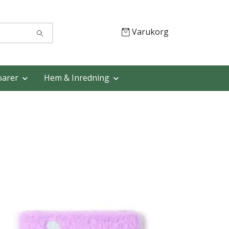
Varukorg
oarer
Hem & Inredning