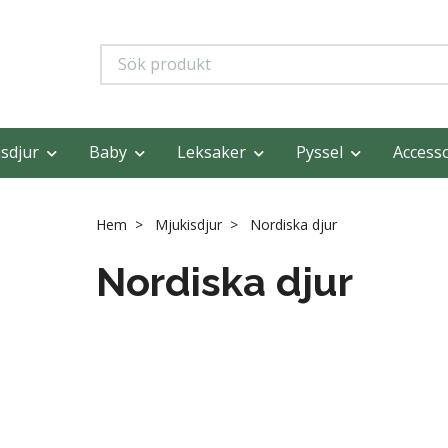
sdjur
Baby
Leksaker
Pyssel
Access
Hem
Mjukisdjur
Nordiska djur
Nordiska djur