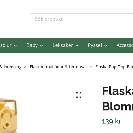
sdjur
Baby
Leksaker
Pyssel
Access
 Inredning
Flaskor, matlådor & termosar
Flaska Pop-Top Bi
Flask
Blom
139 kr