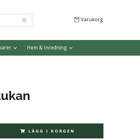
Varukorg
oarer
Hem & Inredning
tukan
LÄGG I KORGEN