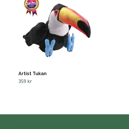
Poppykins Mi
189 kr
Artist Tukan
359 kr