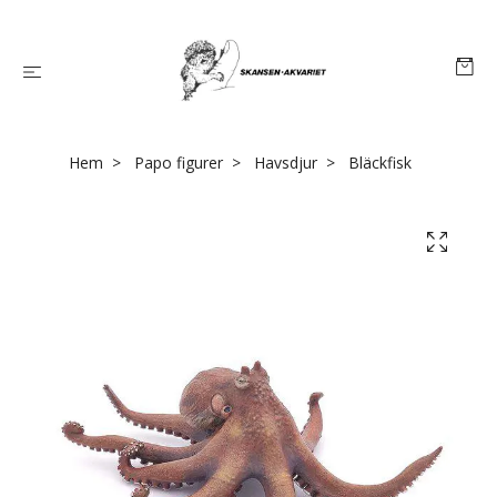
Hem
Papo figurer
Havsdjur
Bläckfisk