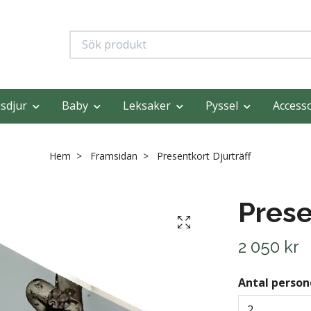
sdjur
Baby
Leksaker
Pyssel
Access
Hem
Framsidan
Presentkort Djurträff
Prese
2 050 kr
Antal person
2