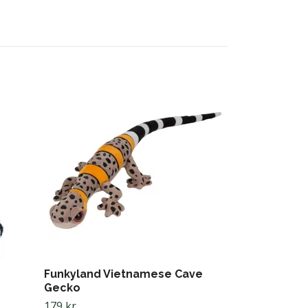
Splash Valha
389 kr
Funkyland Vietnamese Cave
Gecko
179 kr